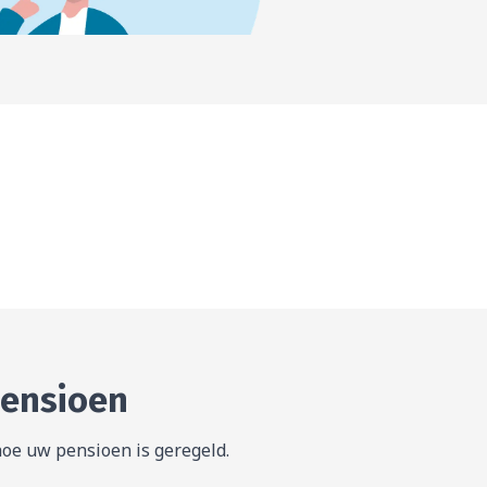
?
ie
Minder of meer werken
pensioen
hoe uw pensioen is geregeld.