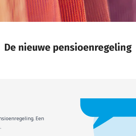
De eerste berekening van uw
De nieuwe pensioenregeling
pensioen
nsioenregeling. Een
e.