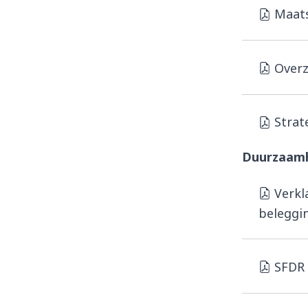
Maats
Overz
Strat
Duurzaamh
Verkl
beleggi
SFDR