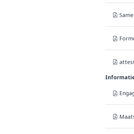
Samen
Formu
attes
Informati
Engag
Maats