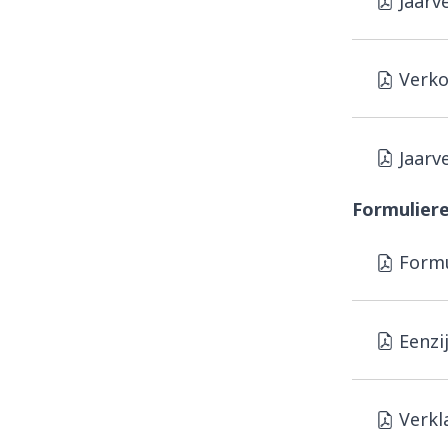
Jaarv
Verko
Jaarv
Formulier
Formu
Eenzi
Verkl