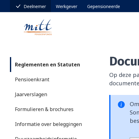
Deelnemer
Werkgever
Gepensioneerde
Docu
Reglementen en Statuten
Op deze pa
Pensioenkrant
documenten
Jaarverslagen
Om 
Formulieren & brochures
Som
bes
Informatie over beleggingen