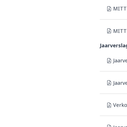
MITT 
MITT
Jaarversla
Jaarv
Jaarv
Verko