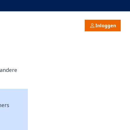
Inloggen
 andere
mers